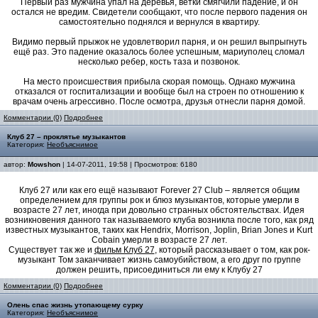
Первый раз мужчина упал на деревья, ветки смягчили падение, и он
остался не вредим. Свидетели сообщают, что после первого падения он
самостоятельно поднялся и вернулся в квартиру.
Видимо первый прыжок не удовлетворил парня, и он решил выпрыгнуть
ещё раз. Это падение оказалось более успешным, мариуполец сломал
несколько ребер, кость таза и позвонок.
На место происшествия прибыла скорая помощь. Однако мужчина
отказался от госпитализации и вообще был на строен по отношению к
врачам очень агрессивно. После осмотра, друзья отнесли парня домой.
Комментарии (0)
Подробнее
Клуб 27 – проклятье музыкантов
Категория:
Необъяснимое
автор:
Mowshon
| 14-07-2011, 19:58 | Просмотров: 6180
Клуб 27 или как его ещё называют Forever 27 Club – является общим
определением для группы рок и блюз музыкантов, которые умерли в
возрасте 27 лет, иногда при довольно странных обстоятельствах. Идея
возникновения данного так называемого клуба возникла после того, как ряд
известных музыкантов, таких как Hendrix, Morrison, Joplin, Brian Jones и Kurt
Cobain умерли в возрасте 27 лет.
Существует так же и
фильм Клуб 27
, который рассказывает о том, как рок-
музыкант Том заканчивает жизнь самоубийством, а его друг по группе
должен решить, присоединиться ли ему к Клубу 27
Комментарии (0)
Подробнее
Олень спас жизнь утопающему сурку
Категория:
Необъяснимое