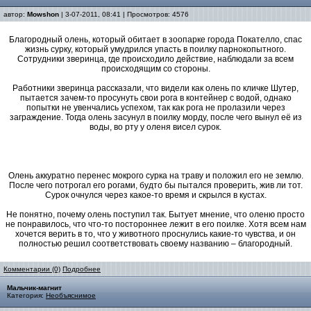
автор:
Mowshon
| 3-07-2011, 08:41 | Просмотров: 4576
Благородный олень, который обитает в зоопарке города Покателло, спас
жизнь сурку, который умудрился упасть в поилку парнокопытного.
Сотрудники зверинца, где происходило действие, наблюдали за всем
происходящим со стороны.
Работники зверинца рассказали, что видели как олень по кличке Шутер,
пытается зачем-то просунуть свои рога в контейнер с водой, однако
попытки не увенчались успехом, так как рога не пролазили через
заграждение. Тогда олень засунул в поилку морду, после чего вынул её из
воды, во рту у оленя висел сурок.
Олень аккуратно перенес мокрого сурка на траву и положил его не землю.
После чего потрогал его рогами, будто бы пытался проверить, жив ли тот.
Сурок очнулся через какое-то время и скрылся в кустах.
Не понятно, почему олень поступил так. Бытует мнение, что оленю просто
не понравилось, что что-то постороннее лежит в его поилке. Хотя всем нам
хочется верить в то, что у животного проснулись какие-то чувства, и он
полностью решил соответствовать своему названию – благородный.
Комментарии (0)
Подробнее
Мальчик-магнит
Категория:
Необъяснимое