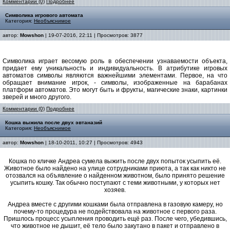
Комментарии (0)
Подробнее
Символика игрового автомата
Категория:
Необъяснимое
автор:
Mowshon
| 19-07-2016, 22:11 | Просмотров: 3877
Символика играет весомую роль в обеспечении узнаваемости объекта,
придает ему уникальность и индивидуальность. В атрибутике игровых
автоматов символы являются важнейшими элементами. Первое, на что
обращает внимание игрок, - символы, изображенные на барабанах
платформ автоматов. Это могут быть и фрукты, магические знаки, картинки
зверей и много другого.
Комментарии (0)
Подробнее
Кошка выжила после двух эвтаназий
Категория:
Необъяснимое
автор:
Mowshon
| 18-10-2011, 10:27 | Просмотров: 4943
Кошка по кличке Андреа сумела выжить после двух попыток усыпить её.
Животное было найдено на улице сотрудниками приюта, а так как никто не
отозвался на объявление о найденном животном, было принято решение
усыпить кошку. Так обычно поступают с теми животными, у которых нет
хозяев.
Андреа вместе с другими кошками была отправлена в газовую камеру, но
почему-то процедура не подействовала на животное с первого раза.
Пришлось процесс усыпления проводить ещё раз. После чего, убедившись,
что животное не дышит, её тело было закутано в пакет и отправлено в