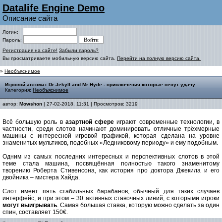
Datalife Engine Demo
Описание сайта
Логин:
Пароль:
Регистрация на сайте!
Забыли пароль?
Вы просматриваете мобильную версию сайта.
Перейти на полную версию сайта.
»
Необъяснимое
Игровой автомат Dr Jekyll and Mr Hyde - приключения которые несут удачу
Категория:
Необъяснимое
автор:
Mowshon
| 27-02-2018, 11:31 | Просмотров: 3219
Всё большую роль в
азартной сфере
играют современные технологии, в
частности, среди слотов начинают доминировать отличные трёхмерные
машины с интересной игровой графикой, которая сделана на уровне
знаменитых мультиков, подобных «Ледниковому периоду» и ему подобным.
Одним из самых последних интересных и перспективных слотов в этой
теме стала машина, посвящённая полностью такого знаменитому
творению Роберта Стивенсона, как история про доктора Джекила и его
двойника – мистера Хайда.
Слот имеет пять стабильных барабанов, обычный для таких случаев
интерфейс, и при этом – 30 активных ставочных линий, с которыми игроки
могут выигрывать
. Самая большая ставка, которую можно сделать за один
спин, составляет 150€.