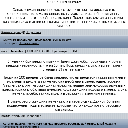
холодильную камеру.
Однако спустя примерно час, сотрудники приюта доставали из
холодильника тело усыпленного пса и услышали жалобное мяуканье,
оказалось и на этот раз Андреа выжила. После этого случая защитники
животных начали активно выступать против эвтаназии животных в газовых
камерах.
Комментарии (0)
Подробнее
Британка проснулась помолодевшей на 19 лет
Категория:
Необъяснимое
автор:
Mowshon
| 1-08-2011, 22:38 | Просмотров: 5450
34-летняя британка по имени - Наоми Джейкобс, проснулась утром в
твердой уверенности, что ей 15 лет. Пока женщина спала из её памяти
стерлись 19 лет её жизни.
Наоми на 100 процентов была уверена, что ей предстоит сдать выпускные
экзамены в школе, а так же что она влюблена в своего одноклассника.
Медики заявляют, что женщина пережила крайне редкую форму амнезии -
транзисторная глобальная амнезия. Когда женщина подошла к зеркалу, она
не узнала себя, так как видела в отражении взрослую тетеньку.
Помимо этого, женщина не узнавала и своего сына. Данной болезни
подвержены люди в возрасте, которые часто находятся в стрессовых
ситуациях.
Комментарии (0)
Подробнее
Котенок выжил, после того как час провел в работающей стиральной машине
Категория:
Необъяснимое