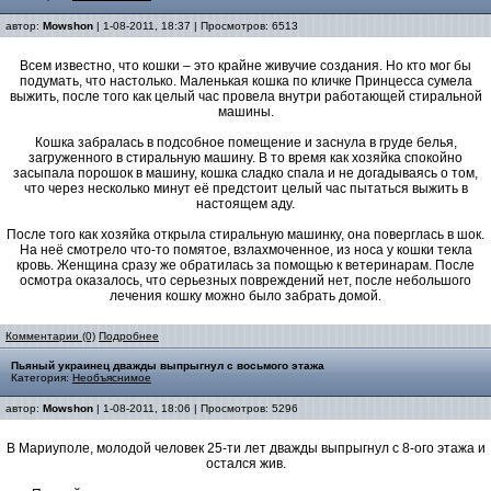
автор:
Mowshon
| 1-08-2011, 18:37 | Просмотров: 6513
Всем известно, что кошки – это крайне живучие создания. Но кто мог бы
подумать, что настолько. Маленькая кошка по кличке Принцесса сумела
выжить, после того как целый час провела внутри работающей стиральной
машины.
Кошка забралась в подсобное помещение и заснула в груде белья,
загруженного в стиральную машину. В то время как хозяйка спокойно
засыпала порошок в машину, кошка сладко спала и не догадываясь о том,
что через несколько минут её предстоит целый час пытаться выжить в
настоящем аду.
После того как хозяйка открыла стиральную машинку, она поверглась в шок.
На неё смотрело что-то помятое, взлахмоченное, из носа у кошки текла
кровь. Женщина сразу же обратилась за помощью к ветеринарам. После
осмотра оказалось, что серьезных повреждений нет, после небольшого
лечения кошку можно было забрать домой.
Комментарии (0)
Подробнее
Пьяный украинец дважды выпрыгнул с восьмого этажа
Категория:
Необъяснимое
автор:
Mowshon
| 1-08-2011, 18:06 | Просмотров: 5296
В Мариуполе, молодой человек 25-ти лет дважды выпрыгнул с 8-ого этажа и
остался жив.